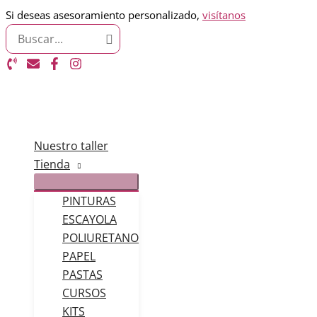
Ir
Si deseas asesoramiento personalizado,
visítanos
Search
al
for:
contenido
Nuestro taller
Tienda
PINTURAS
ESCAYOLA
POLIURETANO
PAPEL
PASTAS
CURSOS
KITS