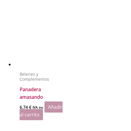
Belenes y
Complementos
Panadera
amasando
Añadir
6.74
€
IVA inc
al carrito