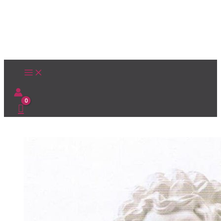
Ir
al
contenido