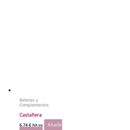
Belenes y
Complementos
Castañera
Añadir
6.74
€
IVA inc