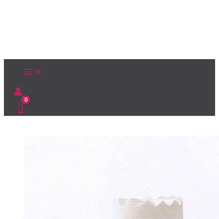
Ir
al
contenido