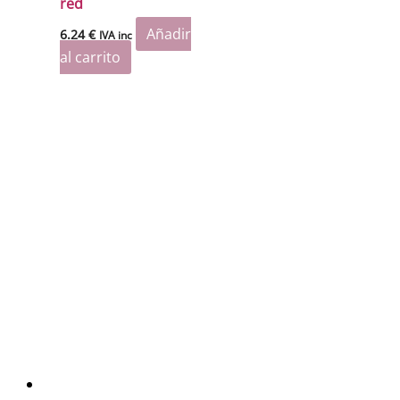
red
Añadir
6.24
€
IVA inc
al carrito