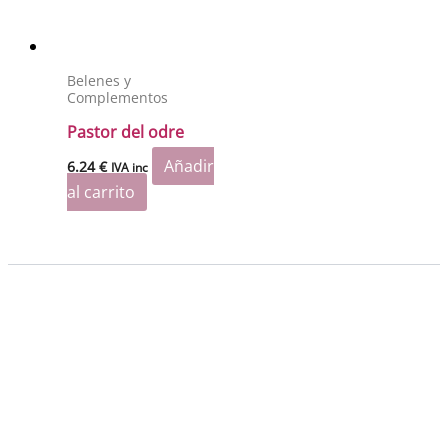
Belenes y
Complementos
Pastor del odre
Añadir
6.24
€
IVA inc
al carrito