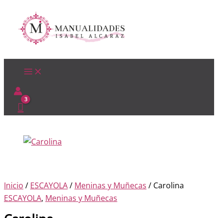
Ir
al
contenido
Inicio
/
ESCAYOLA
/
Meninas y Muñecas
/ Carolina
ESCAYOLA
,
Meninas y Muñecas