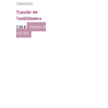
TRANSFER
Transfer A4
Textil/Madera
Añadir al
7.50
€
carrito