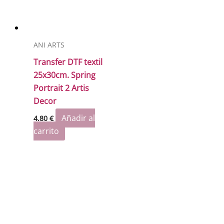
ANI ARTS
Transfer DTF textil
25x30cm. Spring
Portrait 2 Artis
Decor
Añadir al
4.80
€
carrito