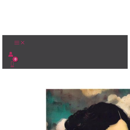
Ir
al
contenido