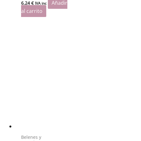
Añadir
6.24
€
IVA inc
al carrito
Belenes y