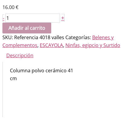
16.00
€
Columna
+
-
41
Añadir al carrito
cm
SKU:
Referencia 4018 valles
Categorías:
Belenes y
cantidad
Complementos
,
ESCAYOLA
,
Ninfas, egipcio y Surtido
Descripción
Columna polvo cerámico 41
cm