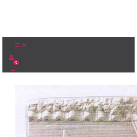
Ir
al
contenido