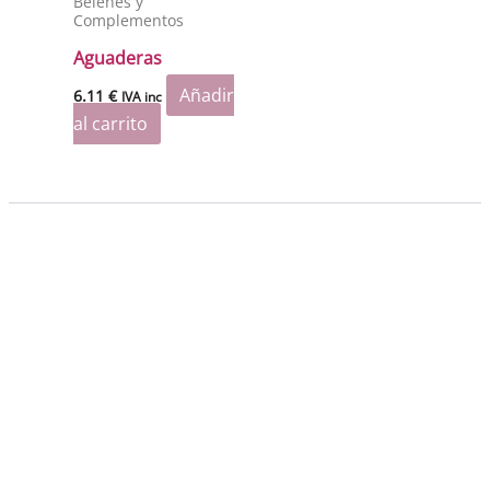
Belenes y
Complementos
Aguaderas
Añadir
6.11
€
IVA inc
al carrito