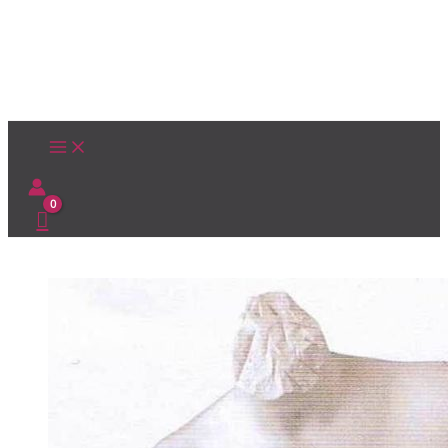
Ir
al
contenido