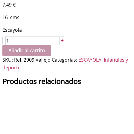
7.49
€
16 cms
Escayola
Escudo
+
-
del
Añadir al carrito
Madrid
SKU:
Ref. 2909 Vallejo
Categorías:
ESCAYOLA
,
Infantiles y
pequeño
deporte
cantidad
Productos relacionados