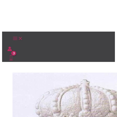
Ir
al
contenido