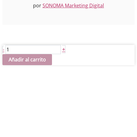
por
SONOMA Marketing Digital
Escudo
+
-
del
Añadir al carrito
Madrid
pequeño
cantidad