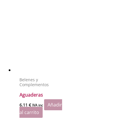
Belenes y
Complementos
Aguaderas
Añadir
6.11
€
IVA inc
al carrito