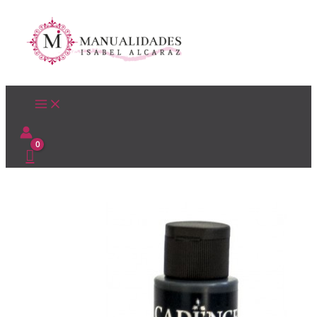
Ir
al
contenido