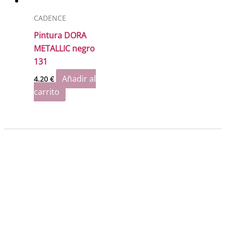
CADENCE
Pintura DORA
METALLIC negro
131
Añadir al
4.20
€
carrito