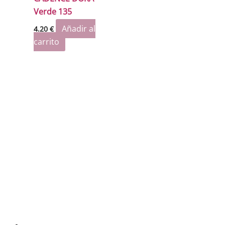
Verde 135
Añadir al
4.20
€
carrito