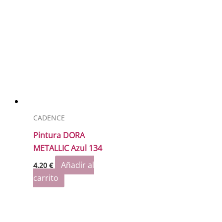
CADENCE
Pintura DORA
METALLIC Azul 134
Añadir al
4.20
€
carrito