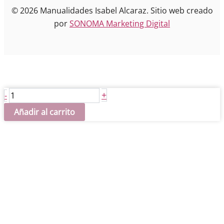
© 2026 Manualidades Isabel Alcaraz. Sitio web creado
por
SONOMA Marketing Digital
Lazo
+
-
de
Añadir al carrito
berengenas
45x14
cantidad