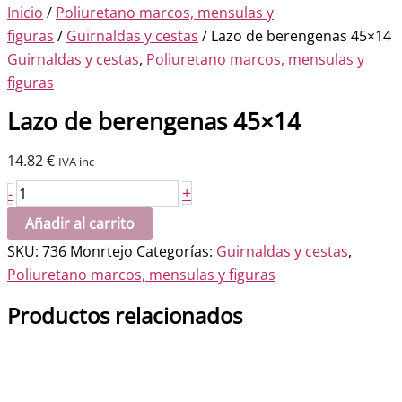
Inicio
/
Poliuretano marcos, mensulas y
figuras
/
Guirnaldas y cestas
/ Lazo de berengenas 45×14
Guirnaldas y cestas
,
Poliuretano marcos, mensulas y
figuras
Lazo de berengenas 45×14
14.82
€
IVA inc
Lazo
+
-
de
Añadir al carrito
berengenas
SKU:
736 Monrtejo
Categorías:
Guirnaldas y cestas
,
45x14
Poliuretano marcos, mensulas y figuras
cantidad
Productos relacionados