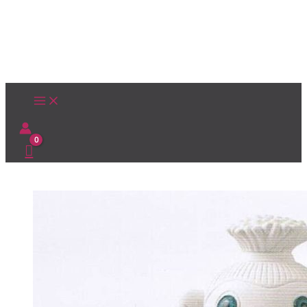
Ir
al
contenido