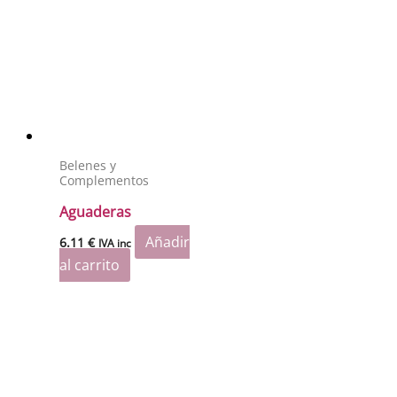
Belenes y
Complementos
Aguaderas
Añadir
6.11
€
IVA inc
al carrito