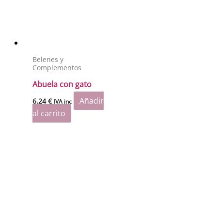
Belenes y
Complementos
Abuela con gato
Añadir
6.24
€
IVA inc
al carrito