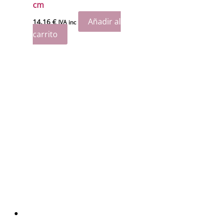
cm
Añadir al
14.16
€
IVA inc
carrito