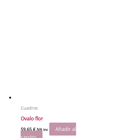
Cuadros
Ovalo flor
Añadir al
59.65
€
IVA inc
carrito