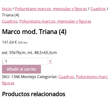
Inicio
/
Poliuretano marcos, mensulas y figuras
/
Cuadros
/
Triana (4)
Cuadros
,
Poliuretano marcos, mensulas y figuras
Marco mod. Triana (4)
141.64
€
IVA inc
ext.
93x76cm
, int.
48,5×65,5cm
Marco
+
-
mod.
Añadir al carrito
Triana
SKU:
1346 Montejo
Categorías:
Cuadros
,
Poliuretano marc
(4)
figuras
cantidad
Productos relacionados