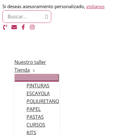
Ir
Si deseas asesoramiento personalizado,
visítanos
Search
al
for:
contenido
Nuestro taller
Tienda
PINTURAS
ESCAYOLA
POLIURETANO
PAPEL
PASTAS
CURSOS
KITS