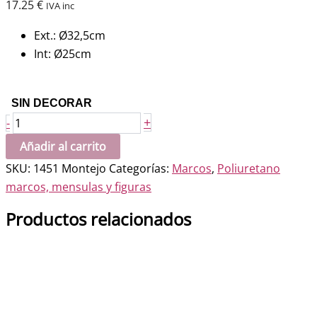
17.25
€
IVA inc
Ext.: Ø32,5cm
Int: Ø25cm
SIN DECORAR
Marco
+
-
Ovalado
Añadir al carrito
25x25
SKU:
1451 Montejo
Categorías:
Marcos
,
Poliuretano
cantidad
marcos, mensulas y figuras
Productos relacionados