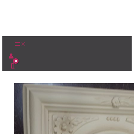
Ir
al
contenido