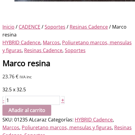
Inicio
/
CADENCE
/
Soportes
/
Resinas Cadence
/ Marco
resina
HYBRID Cadence
,
Marcos
,
Poliuretano marcos, mensulas
y figuras
,
Resinas Cadence
,
Soportes
Marco resina
23.76
€
IVA inc
32.5 x 32.5
Marco
+
-
resina
Añadir al carrito
cantidad
SKU:
01235 ALcaraz
Categorías:
HYBRID Cadence
,
Marcos
,
Poliuretano marcos, mensulas y figuras
,
Resinas