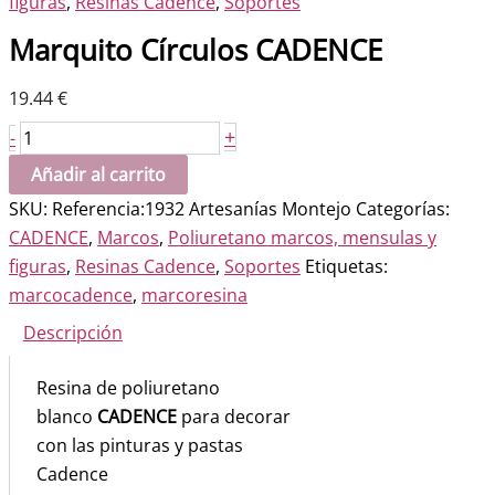
figuras
,
Resinas Cadence
,
Soportes
Marquito Círculos CADENCE
19.44
€
Marquito
+
-
Círculos
Añadir al carrito
CADENCE
SKU:
Referencia:1932 Artesanías Montejo
Categorías:
cantidad
CADENCE
,
Marcos
,
Poliuretano marcos, mensulas y
figuras
,
Resinas Cadence
,
Soportes
Etiquetas:
marcocadence
,
marcoresina
Descripción
Resina de poliuretano
blanco
CADENCE
para decorar
con las pinturas y pastas
Cadence