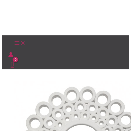
Ir
al
contenido