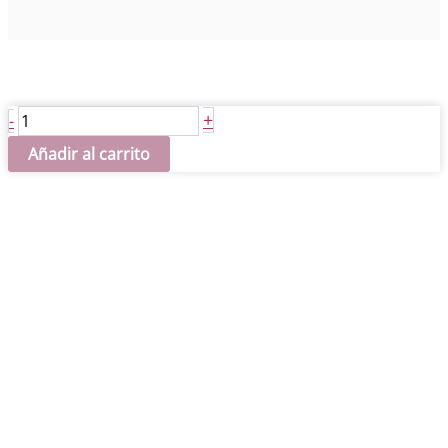
Marquito
+
-
Círculos
Añadir al carrito
CADENCE
cantidad