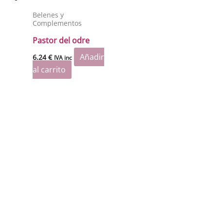
Belenes y
Complementos
Pastor del odre
Añadir
6.24
€
IVA inc
al carrito