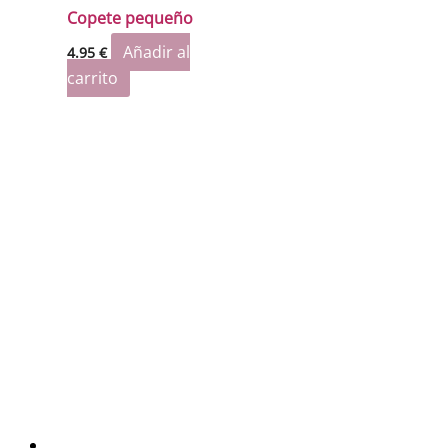
Copete pequeño
Añadir al
4.95
€
carrito