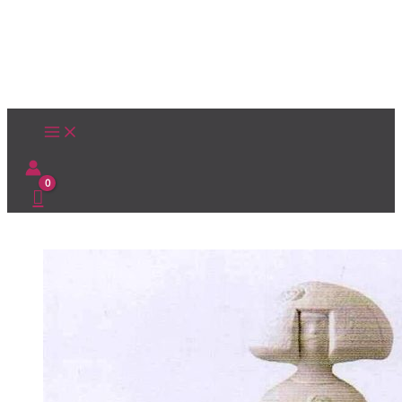
Ir
al
contenido