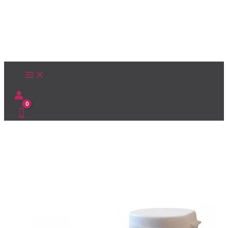
Ir
al
contenido