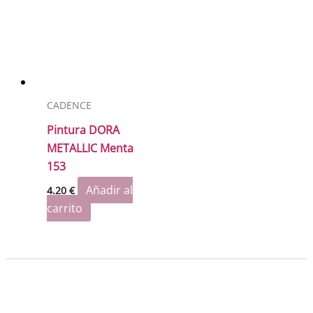
CADENCE
Pintura DORA
METALLIC Menta
153
Añadir al
4.20
€
carrito