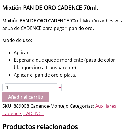
Mixtión PAN DE ORO CADENCE 70ml.
Mixtión PAN DE ORO CADENCE 70ml.
Mixtión adhesivo al
agua de CADENCE para pegar pan de oro.
Modo de uso:
Aplicar.
Esperar a que quede mordiente (pasa de color
blanquecino a transparente)
Aplicar el pan de oro o plata.
Mixtión
+
-
PAN
Añadir al carrito
DE
SKU:
889008 Cadence-Montejo
Categorías:
Auxiliares
ORO
Cadence
,
CADENCE
CADENCE
70ml.
Productos relacionados