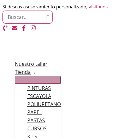
Ir
Si deseas asesoramiento personalizado,
visítanos
Search
al
for:
contenido
Nuestro taller
Tienda
PINTURAS
ESCAYOLA
POLIURETANO
PAPEL
PASTAS
CURSOS
KITS