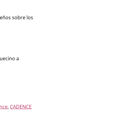
seños sobre los
uecino a
ence
,
CADENCE