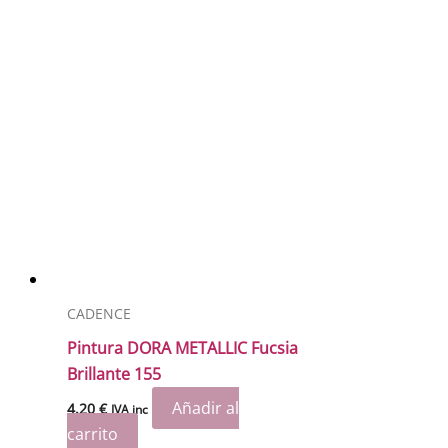
CADENCE
Pintura DORA METALLIC Fucsia
Brillante 155
Añadir al
4.20
€
IVA inc
carrito