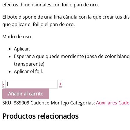
efectos dimensionales con foil o pan de oro.
El bote dispone de una fina cánula con la que crear tus di
que aplicar el foil o el pan de oro.
Modo de uso:
Aplicar.
Esperar a que quede mordiente (pasa de color blanq
transparente)
Aplicar el foil.
Mixtión
+
-
Relieve
Añadir al carrito
FOIL
SKU:
889009 Cadence-Montejo
Categorías:
Auxiliares Cad
CADENCE
70
Productos relacionados
ml.
cantidad