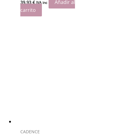
Añadir al
39.93
€
IVA inc
carrito
CADENCE