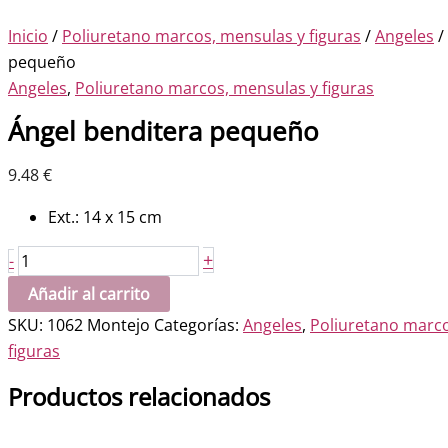
Inicio
/
Poliuretano marcos, mensulas y figuras
/
Angeles
/
pequeño
Angeles
,
Poliuretano marcos, mensulas y figuras
Ángel benditera pequeño
9.48
€
Ext.: 14 x 15 cm
Ángel
+
-
benditera
Añadir al carrito
pequeño
SKU:
1062 Montejo
Categorías:
Angeles
,
Poliuretano marco
cantidad
figuras
Productos relacionados