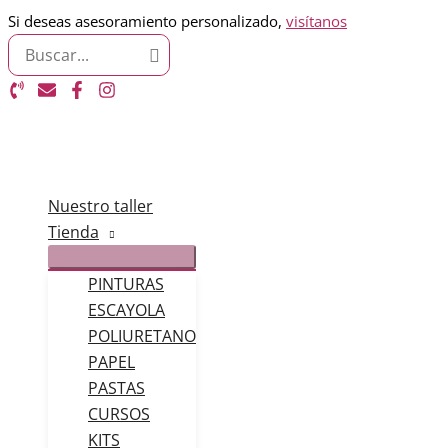
Ir
Si deseas asesoramiento personalizado,
visítanos
Search
al
for:
contenido
Nuestro taller
Tienda
PINTURAS
ESCAYOLA
POLIURETANO
PAPEL
PASTAS
CURSOS
KITS