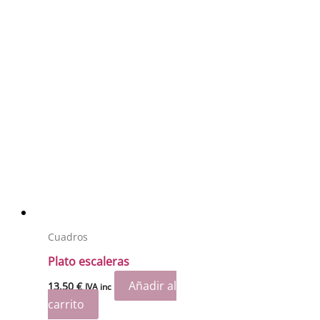
Cuadros
Plato escaleras
Añadir al
13.50
€
IVA inc
carrito