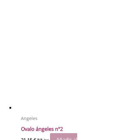
Angeles
Ovalo ángeles nº2
Añadir al
21.15
€