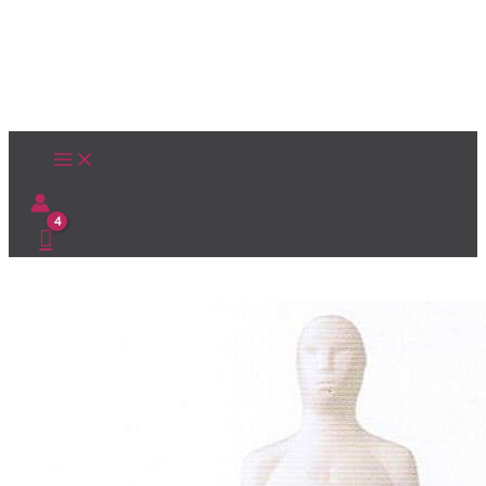
Ir
al
contenido