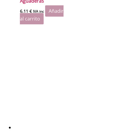
Aguaderas
Añadir
6.11
€
IVA inc
al carrito