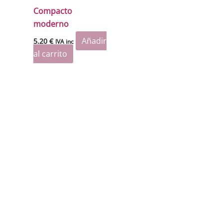
Compacto
moderno
Añadir
5.20
€
IVA inc
al carrito