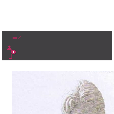
Ir
al
contenido