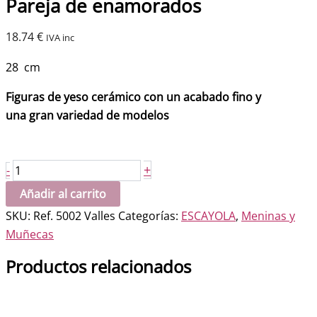
Pareja de enamorados
18.74
€
IVA inc
28 cm
Figuras de yeso cerámico con un acabado fino y
una gran variedad de modelos
Pareja
+
-
de
Añadir al carrito
enamorados
SKU:
Ref. 5002 Valles
Categorías:
ESCAYOLA
,
Meninas y
cantidad
Muñecas
Productos relacionados