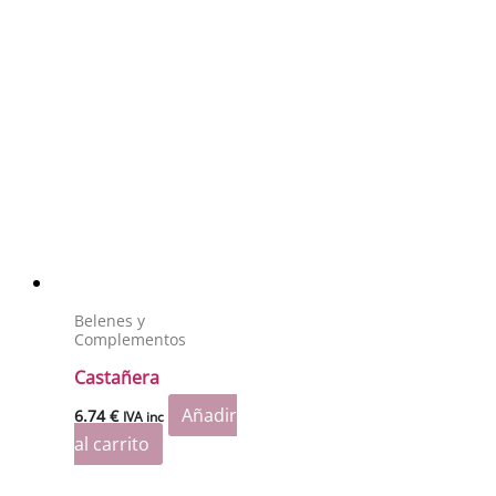
Belenes y
Complementos
Castañera
Añadir
6.74
€
IVA inc
al carrito