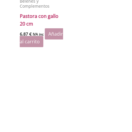
Belenes y
Complementos
Pastora con gallo
20 cm
Añadir
6.87
€
IVA inc
al carrito