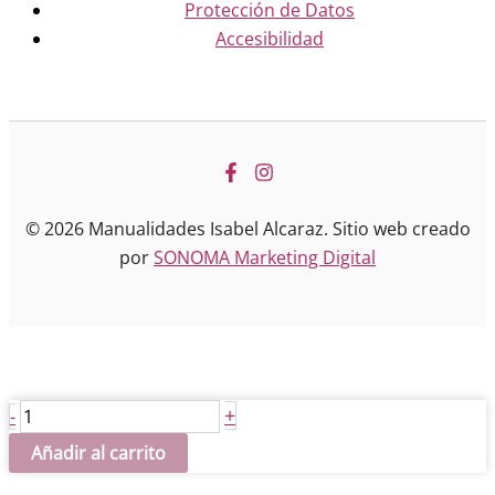
Protección de Datos
Accesibilidad
© 2026 Manualidades Isabel Alcaraz. Sitio web creado
por
SONOMA Marketing Digital
Pastora
+
-
con
Añadir al carrito
zambomba