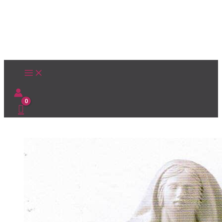
Ir
al
contenido