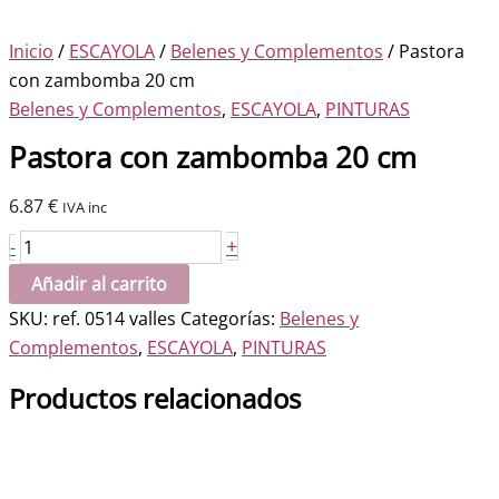
Inicio
/
ESCAYOLA
/
Belenes y Complementos
/ Pastora
con zambomba 20 cm
Belenes y Complementos
,
ESCAYOLA
,
PINTURAS
Pastora con zambomba 20 cm
6.87
€
IVA inc
Pastora
+
-
con
Añadir al carrito
zambomba
SKU:
ref. 0514 valles
Categorías:
Belenes y
20
Complementos
,
ESCAYOLA
,
PINTURAS
cm
cantidad
Productos relacionados