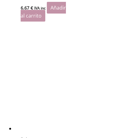
Añadir
6.67
€
IVA inc
al carrito