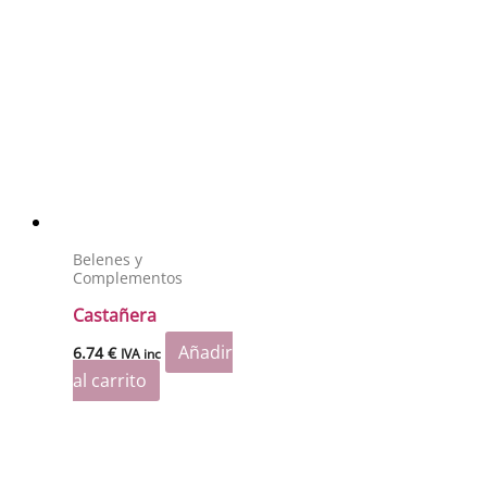
Belenes y
Complementos
Castañera
Añadir
6.74
€
IVA inc
al carrito