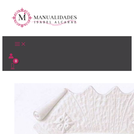
Ir
al
contenido