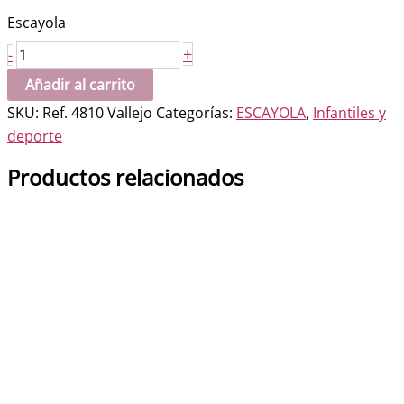
Escayola
Pergamino
+
-
escudo
Añadir al carrito
del
SKU:
Ref. 4810 Vallejo
Categorías:
ESCAYOLA
,
Infantiles y
Atl.
deporte
de
Madrid
Productos relacionados
cantidad