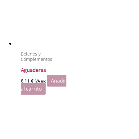
Belenes y
Complementos
Aguaderas
Añadir
6.11
€
IVA inc
al carrito