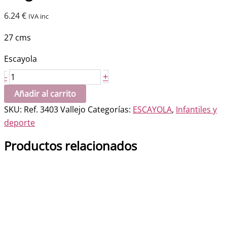
6.24
€
IVA inc
27 cms
Escayola
Pergamino
+
-
escudo
Añadir al carrito
del
SKU:
Ref. 3403 Vallejo
Categorías:
ESCAYOLA
,
Infantiles y
Madrid
deporte
cantidad
Productos relacionados