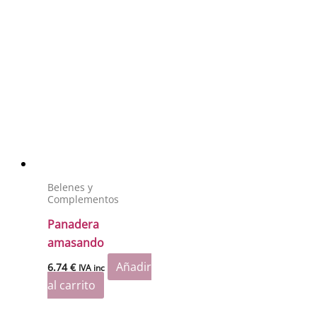
Belenes y
Complementos
Panadera
amasando
Añadir
6.74
€
IVA inc
al carrito