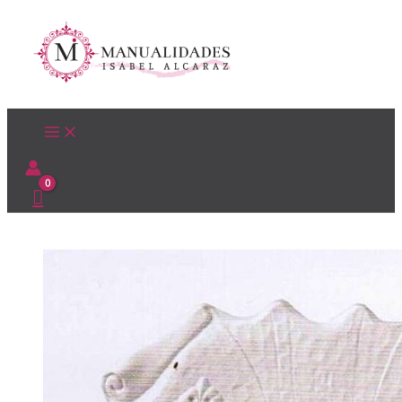
Ir
al
contenido