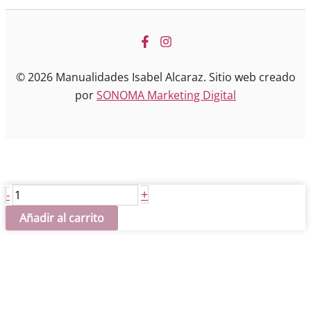
© 2026 Manualidades Isabel Alcaraz. Sitio web creado
por
SONOMA Marketing Digital
Pergamino
+
-
escudo
Añadir al carrito
del
Madrid
cantidad