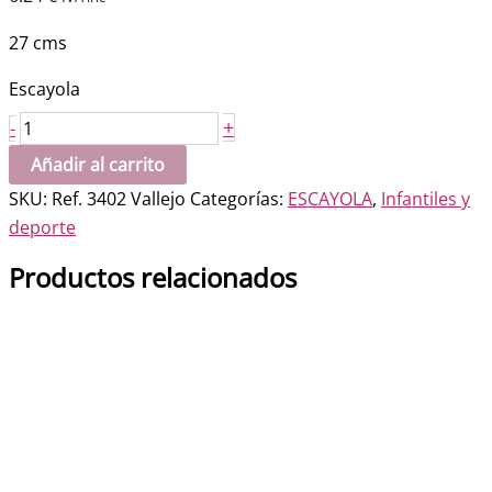
27 cms
Escayola
Pergamino
+
-
escudo
Añadir al carrito
del
SKU:
Ref. 3402 Vallejo
Categorías:
ESCAYOLA
,
Infantiles y
Valencia
deporte
cantidad
Productos relacionados