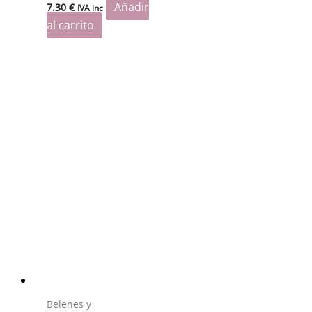
Añadir
7.30
€
IVA inc
al carrito
Belenes y