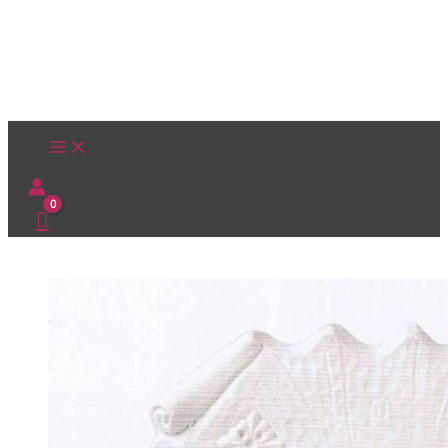
Ir
al
contenido