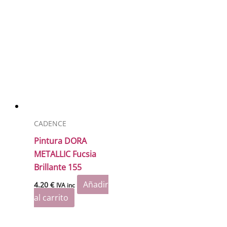
CADENCE
Pintura DORA
METALLIC Fucsia
Brillante 155
Añadir
4.20
€
IVA inc
al carrito