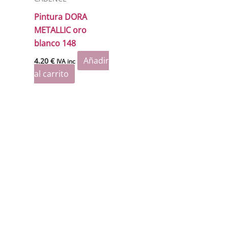
Pintura DORA
METALLIC oro
blanco 148
Añadir
4.20
€
IVA inc
al carrito