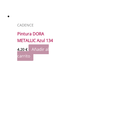
CADENCE
Pintura DORA
METALLIC Azul 134
Añadir al
4.20
€
carrito