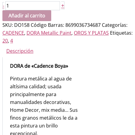
Pintura
+
-
DORA
Añadir al carrito
METALLIC
SKU:
DO158 Código Barras: 8699036734687
Categorías:
Cielo
CADENCE
,
DORA Metallic Paint
,
OROS Y PLATAS
Etiquetas:
Mediterraneo
20
,
4
158
Descripción
cantidad
DORA de «Cadence Boya»
Pintura metálica al agua de
altísima calidad; usada
principalmente para
manualidades decorativas,
Home Decor, mix media… Sus
finos granos metálicos le da a
esta pintura un brillo
excepcional.