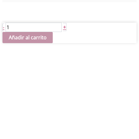
Pintura
+
-
DORA
Añadir al carrito
METALLIC
Cielo
Mediterraneo
158
cantidad