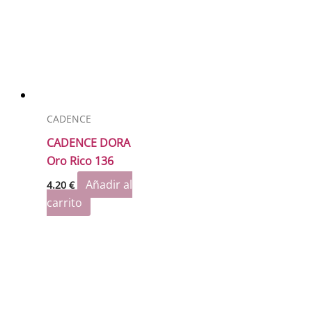
CADENCE
CADENCE DORA
Oro Rico 136
Añadir al
4.20
€
carrito