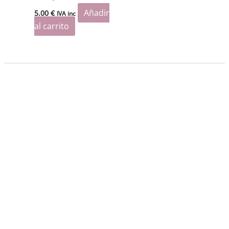
Añadir
5.00
€
IVA inc
al carrito