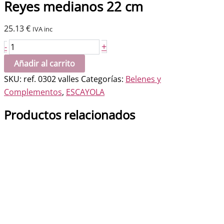
Reyes medianos 22 cm
25.13
€
IVA inc
Reyes
+
-
medianos
Añadir al carrito
22
SKU:
ref. 0302 valles
Categorías:
Belenes y
cm
Complementos
,
ESCAYOLA
cantidad
Productos relacionados