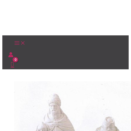
Ir
al
contenido