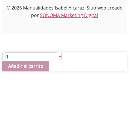
© 2026 Manualidades Isabel Alcaraz. Sitio web creado
por
SONOMA Marketing Digital
Reyes
+
-
medianos
Añadir al carrito
22
cm
cantidad