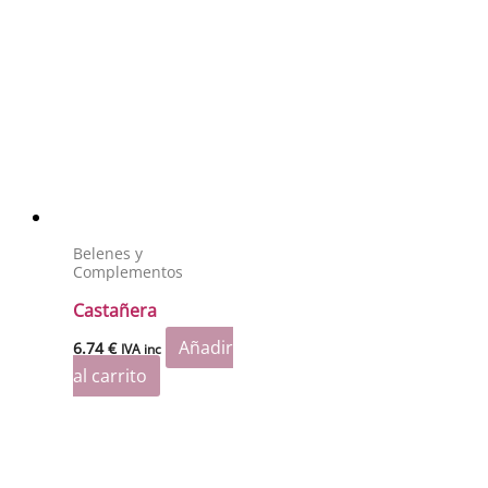
Belenes y
Complementos
Castañera
Añadir
6.74
€
IVA inc
al carrito