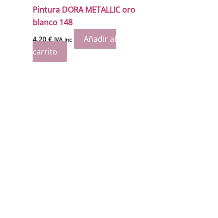
Pintura DORA METALLIC oro
blanco 148
Añadir al
4.20
€
IVA inc
carrito