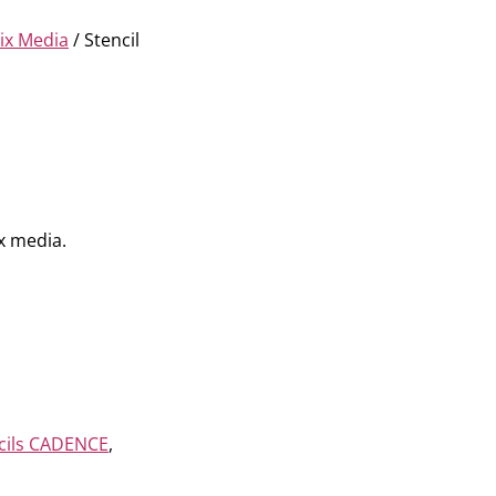
ix Media
/ Stencil
x media.
cils CADENCE
,