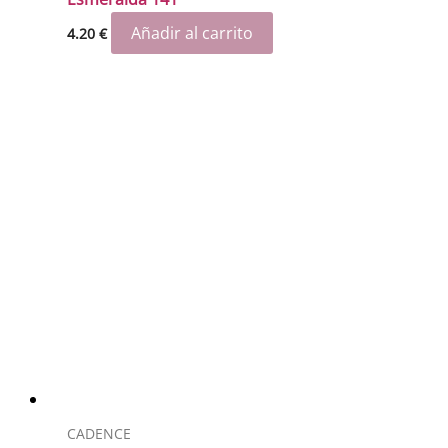
Añadir al carrito
4.20
€
CADENCE