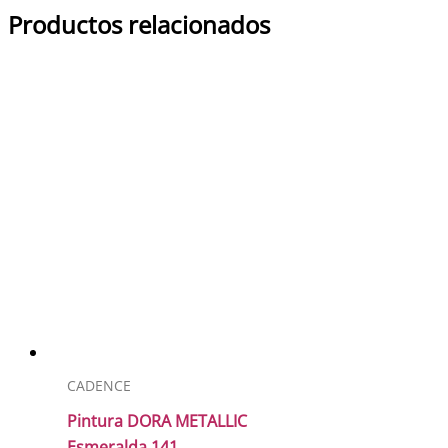
2
Productos relacionados
cantidad
CADENCE
Pintura DORA METALLIC
Esmeralda 141