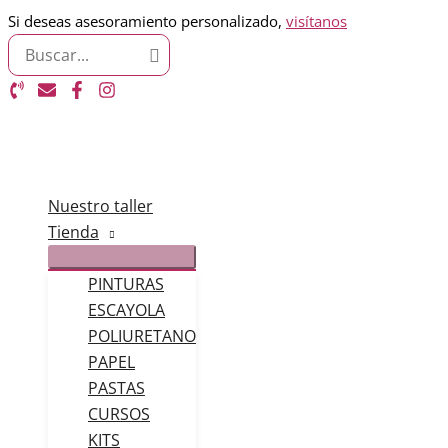
Ir
Si deseas asesoramiento personalizado,
visítanos
Search
al
for:
contenido
Nuestro taller
Tienda
PINTURAS
ESCAYOLA
POLIURETANO
PAPEL
PASTAS
CURSOS
KITS