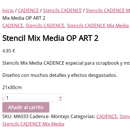
Inicio
/
CADENCE
/
Stencils CADENCE
/
Stencils CADENCE M
Mix Media OP ART 2
CADENCE
,
Stencils CADENCE
,
Stencils CADENCE Mix Media
Stencil Mix Media OP ART 2
4.85
€
Stencils Mix Media CADENCE especial para scrapbook y mi
Diseños con muchos detalles y efectos desgastados.
21x30cm
Stencil
+
-
Mix
Añadir al carrito
Media
SKU:
MA033 Cadence- Montejo
Categorías:
CADENCE
,
Sten
OP
Stencils CADENCE Mix Media
ART