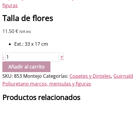
figuras
Talla de flores
11.50
€
IVA inc
Ext.: 33 x 17 cm
Talla
+
-
de
Añadir al carrito
flores
SKU:
853 Montejo
Categorías:
Copetes y Dinteles
,
Guirnald
cantidad
Poliuretano marcos, mensulas y figuras
Productos relacionados