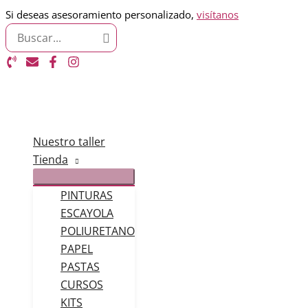
Ir
Si deseas asesoramiento personalizado,
visítanos
Search
al
for:
contenido
Nuestro taller
Tienda
PINTURAS
ESCAYOLA
POLIURETANO
PAPEL
PASTAS
CURSOS
KITS