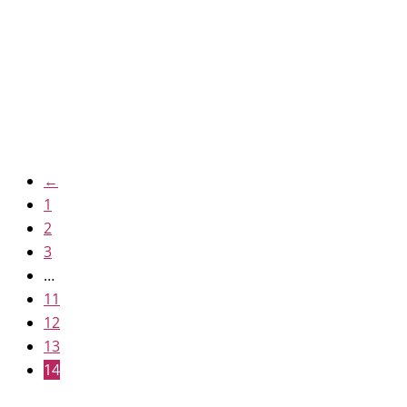
Winnie de pooh
12.50
€
IVA inc
←
1
2
3
…
11
12
13
14