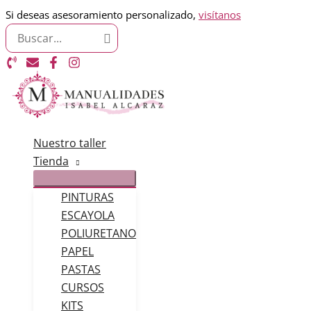
Ir
Si deseas asesoramiento personalizado,
visítanos
Search
al
for:
contenido
Nuestro taller
Tienda
PINTURAS
ESCAYOLA
POLIURETANO
PAPEL
PASTAS
CURSOS
KITS