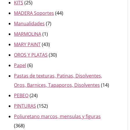
KITS
(25)
MADERA Soportes
(44)
Manualidades
(7)
MARMOLINA
(1)
MARY PAINT
(43)
OROS Y PLATAS
(30)
Papel
(6)
Pastas de texturas, Patinas, Disolventes,
Oros, Barnices, Tapaporos, Disolventes
(14)
PEBEO
(24)
PINTURAS
(152)
Poliuretano marcos, mensulas y figuras
(368)