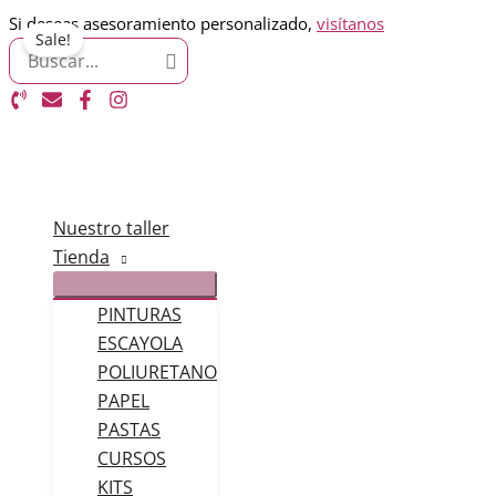
Ir
Si deseas asesoramiento personalizado,
visítanos
Sale!
Search
al
for:
contenido
Nuestro taller
Tienda
PINTURAS
ESCAYOLA
POLIURETANO
PAPEL
PASTAS
CURSOS
KITS