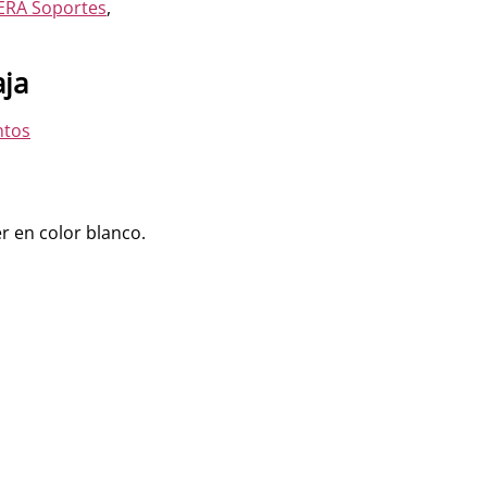
RA Soportes
,
ja
ntos
er en color blanco.