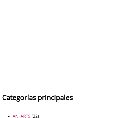
ESMALTE EN FRIO
Ceramic PBO
6.95
€
Categorías principales
ANI ARTS
(22)