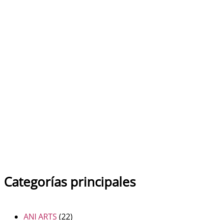
ESMALTE EN FRIO
Ceramic PBO
6.95
€
Categorías principales
ANI ARTS
(22)