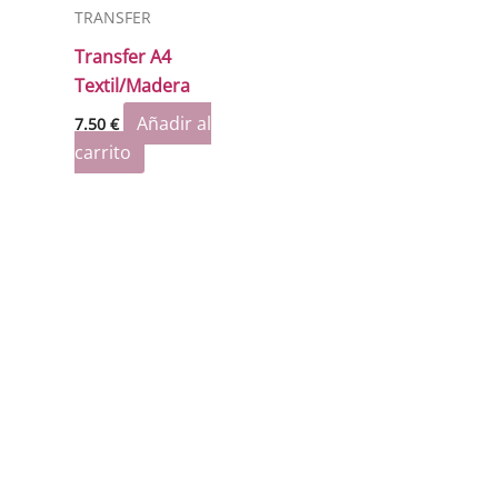
TRANSFER
Transfer A4
Textil/Madera
Añadir al
7.50
€
carrito