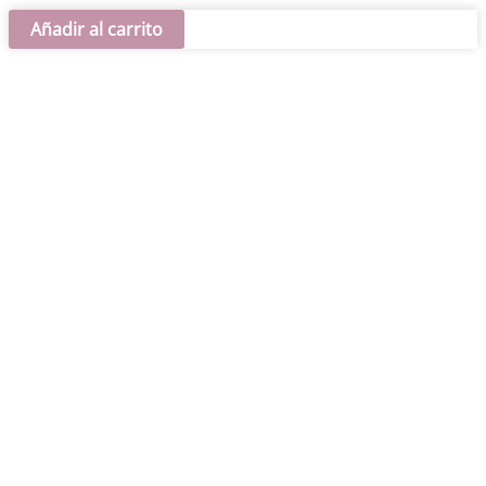
COLOR
Añadir al carrito
TRANSFER
Ani
Arts
20x30cm
cantidad