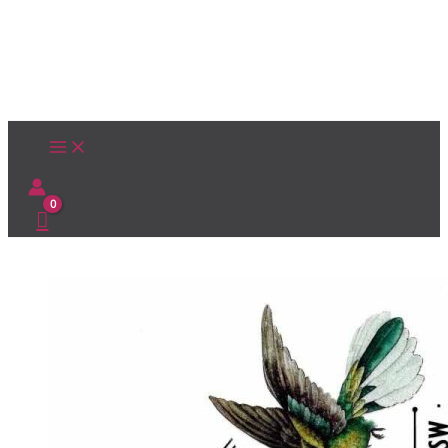
Ir
al
contenido