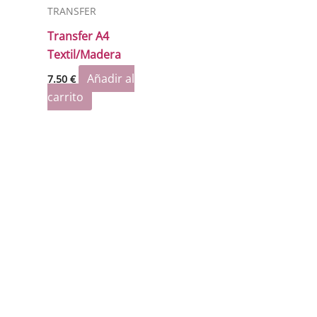
TRANSFER
Transfer A4
Textil/Madera
Añadir al
7.50
€
carrito