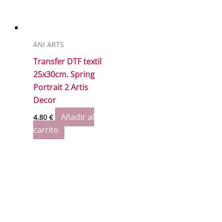
ANI ARTS
Transfer DTF textil
25x30cm. Spring
Portrait 2 Artis
Decor
Añadir al
4.80
€
carrito