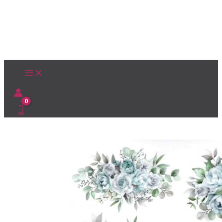
Ir
al
contenido