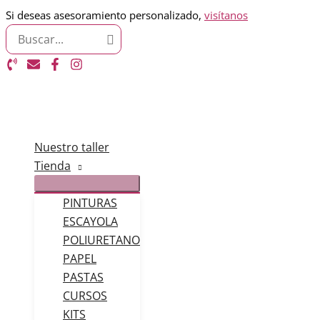
Ir
Si deseas asesoramiento personalizado,
visítanos
Search
al
for:
contenido
Nuestro taller
Tienda
PINTURAS
ESCAYOLA
POLIURETANO
PAPEL
PASTAS
CURSOS
KITS