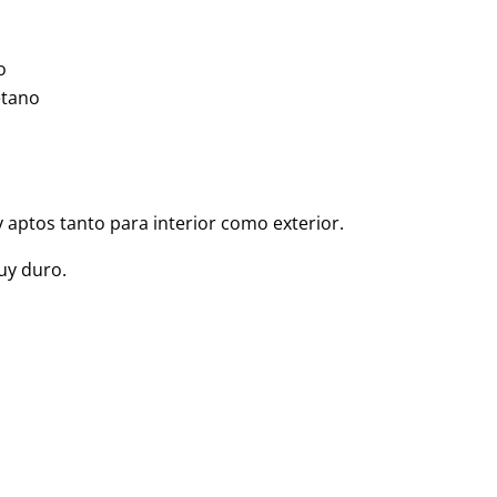
o
etano
y aptos tanto para interior como exterior.
uy duro.