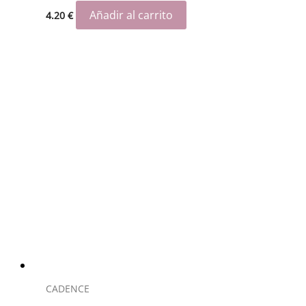
Añadir al carrito
4.20
€
CADENCE