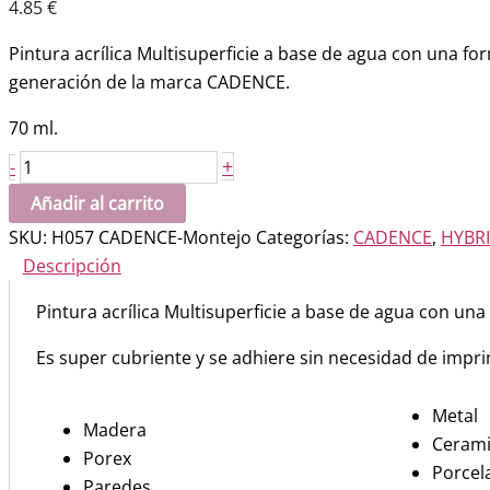
4.85
€
Pintura acrílica Multisuperficie a base de agua con una fo
generación de la marca CADENCE.
70 ml.
Hybrid.
+
-
GRIS
Añadir al carrito
PIZARRA
SKU:
H057 CADENCE-Montejo
Categorías:
CADENCE
,
HYBRI
cantidad
Descripción
Pintura acrílica Multisuperficie a base de agua con u
Es super cubriente y se adhiere sin necesidad de impr
Metal
Madera
Ceram
Porex
Porcel
Paredes