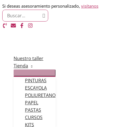
Ir
Si deseas asesoramiento personalizado,
visítanos
Search
al
for:
contenido
Nuestro taller
Tienda
PINTURAS
ESCAYOLA
POLIURETANO
PAPEL
PASTAS
CURSOS
KITS