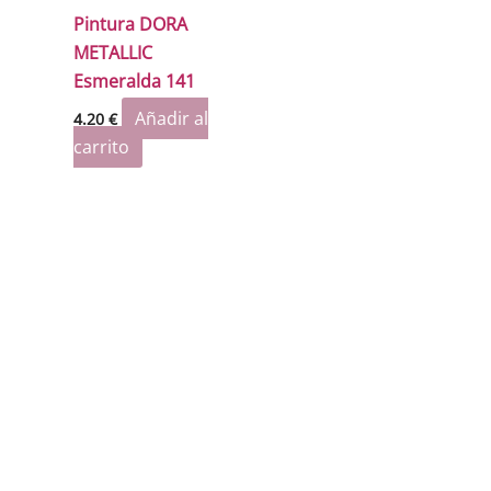
Pintura DORA
METALLIC
Esmeralda 141
Añadir al
4.20
€
carrito