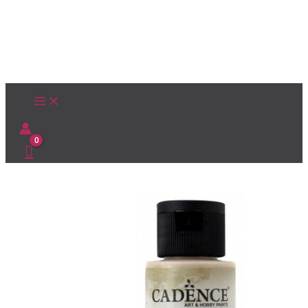
Ir
al
contenido