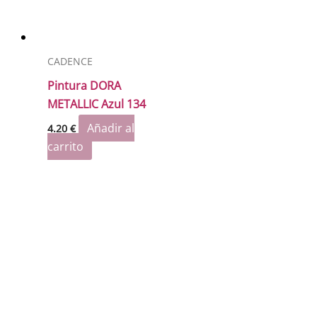
CADENCE
Pintura DORA
METALLIC Azul 134
Añadir al
4.20
€
carrito