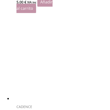
Añadir
5.00
€
IVA inc
al carrito
CADENCE