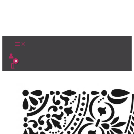
Ir
al
contenido