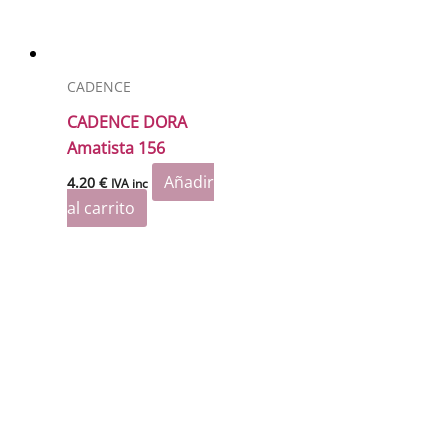
CADENCE
CADENCE DORA
Amatista 156
Añadir
4.20
€
IVA inc
al carrito