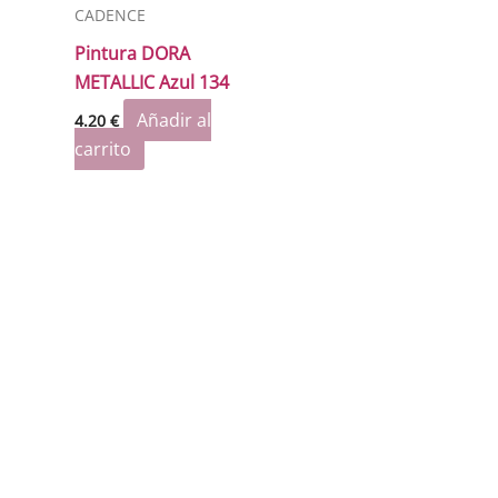
CADENCE
Pintura DORA
METALLIC Azul 134
Añadir al
4.20
€
carrito