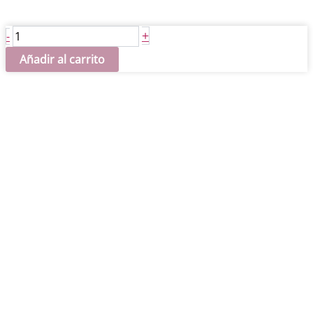
Stencil
+
-
MANDALA
Añadir al carrito
45x45cm
cantidad