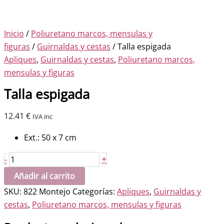
Inicio
/
Poliuretano marcos, mensulas y
figuras
/
Guirnaldas y cestas
/ Talla espigada
Apliques
,
Guirnaldas y cestas
,
Poliuretano marcos,
mensulas y figuras
Talla espigada
12.41
€
IVA inc
Ext.: 50 x 7 cm
Talla
+
-
espigada
Añadir al carrito
cantidad
SKU:
822 Montejo
Categorías:
Apliques
,
Guirnaldas y
cestas
,
Poliuretano marcos, mensulas y figuras