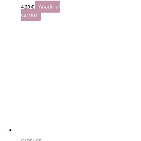
Añadir al
4.20
€
carrito
CADENCE