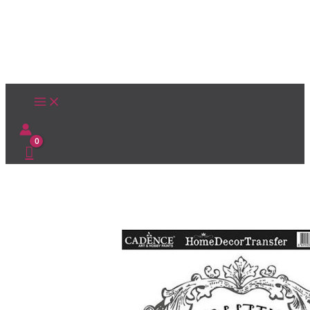
Ir
al
contenido