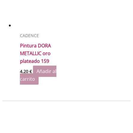
CADENCE
Pintura DORA
METALLIC oro
plateado 159
Añadir al
4.20
€
carrito