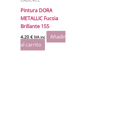
Pintura DORA
METALLIC Fucsia
Brillante 155
Añadir
4.20
€
IVA inc
al carrito