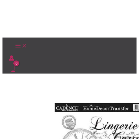
Ir
al
contenido