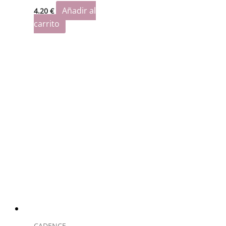
Añadir al
4.20
€
carrito
CADENCE