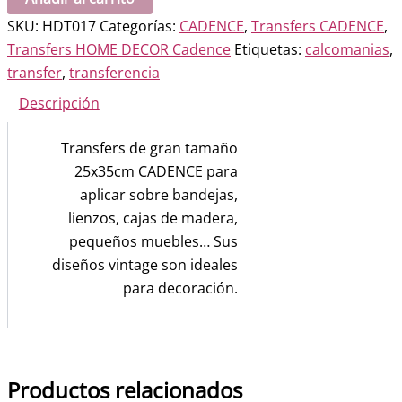
HOME-
SKU:
HDT017
Categorías:
CADENCE
,
Transfers CADENCE
,
DECOR
Transfers HOME DECOR Cadence
Etiquetas:
calcomanias
,
Lingerier
transfer
,
transferencia
Corsets
Descripción
cantidad
Transfers de gran tamaño
25x35cm CADENCE para
aplicar sobre bandejas,
lienzos, cajas de madera,
pequeños muebles… Sus
diseños vintage son ideales
para decoración.
Productos relacionados