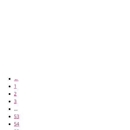
Virgen Dolorosa
16.70
€
IVA inc
←
1
2
3
…
53
54