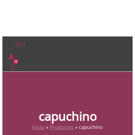
Ir
al
contenido
capuchino
Inicio
Productos
capuchino