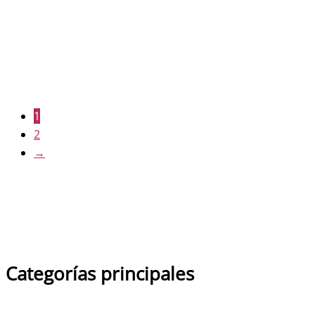
Virgen Con Niño
Bordada
11.57
€
1
2
→
Categorías principales