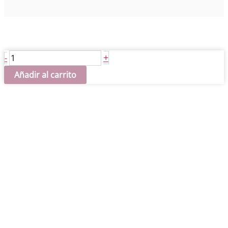
Nazareno
+
-
17
Añadir al carrito
cm
cantidad