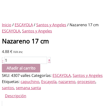
Inicio
/
ESCAYOLA
/
Santos y Angeles
/ Nazareno 17 cm
ESCAYOLA
,
Santos y Angeles
Nazareno 17 cm
4.88
€
IVA inc
Nazareno
+
-
17
Añadir al carrito
cm
SKU:
4307 valles
Categorías:
ESCAYOLA
,
Santos y Angeles
cantidad
Etiquetas:
capuchino
,
Escayola
,
nazareno
,
procesion
,
santos
,
semana santa
Descripción