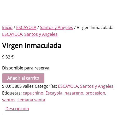
Inicio
/
ESCAYOLA
/
Santos y Angeles
/ Virgen Inmaculada
ESCAYOLA
,
Santos y Angeles
Virgen Inmaculada
9.32
€
Disponible para reserva
Virgen
Añadir al carrito
Inmaculada
SKU:
3805 valles
Categorías:
ESCAYOLA
,
Santos y Angeles
cantidad
Etiquetas:
capuchino
,
Escayola
,
nazareno
,
procesion
,
santos
,
semana santa
Descripción