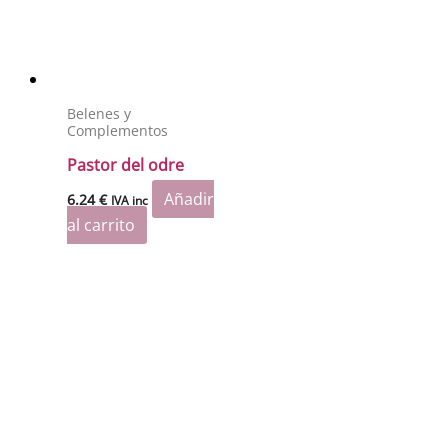
Belenes y
Complementos
Pastor del odre
Añadir
6.24
€
IVA inc
al carrito