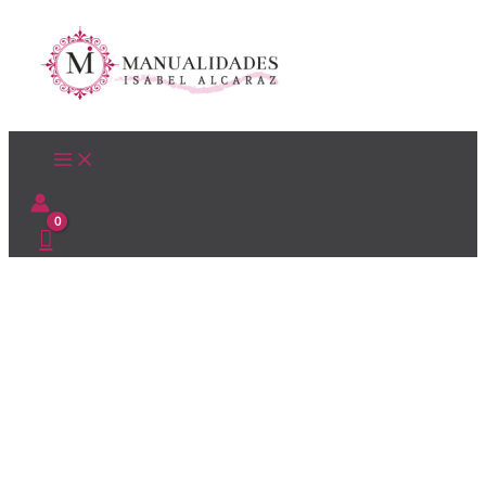
Ir
al
contenido