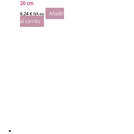
20 cm
Añadir
6.24
€
IVA inc
al carrito